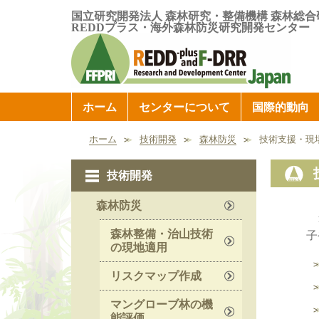
国立研究開発法人 森林研究・整備機構 森林総合
REDDプラス・海外森林防災研究開発センター
ホーム
センターについて
国際的動向
ホーム
技術開発
森林防災
技術支援・現
技術開発
森林防災
森林整備・治山技術
子
の現地適用
リスクマップ作成
マングローブ林の機
能評価