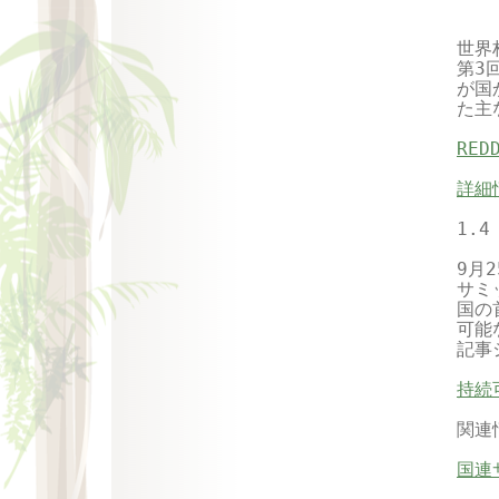
　　
世界
第3
が国
た主
RE
詳細
1.
9月
サミ
国の
可能
記事
持続
関連
国連