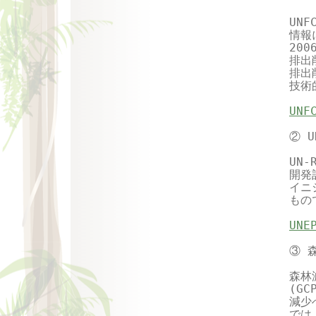
UN
情報
20
排出
排出
技術
UN
② 
UN
開発
イニ
もの
UN
③ 
森林減
(G
減少
では