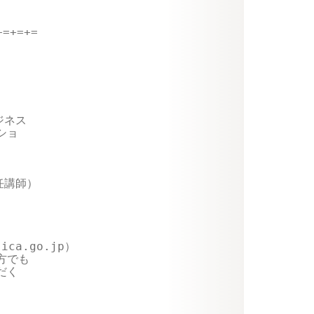
=+=+=

ネス

ョ

講師）

a.go.jp）

でも

く
