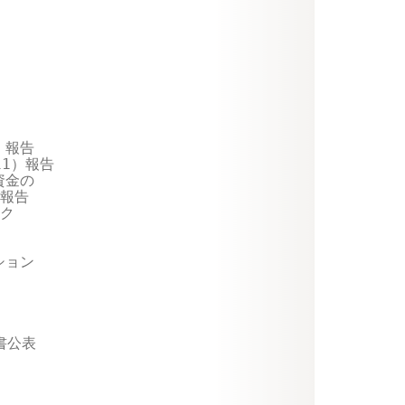
）報告

1）報告

金の

報告

ク

ション

公表
