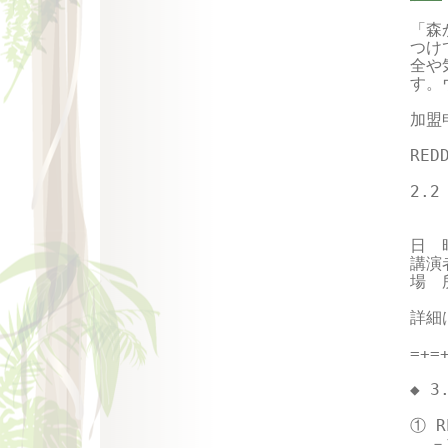
「森
つけ
全や
す。
加盟
RE
2.
  
日　時
講演
場　
詳細
=+=
◆ 
① 
  