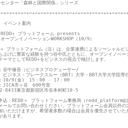
DDセンター「森林と国際関係」シリーズ

+=+=+=+=+=+=+=+=+=+=+=+=+=+=+=+=+==+=+=+=+=+=+
. イベント案内

 REDD+ プラットフォーム presents

 オープンイノベーションWORKSHOP（10/9）

DD+ プラットフォーム（注）は、企業連携によるソーシャルビジ
ち上げに豊富な経験を持つ谷中氏とともに、オープンイノベーシ
テーマとしてREDD+をビジネスの視点で検討します。

：谷中修吾（ビジネスプロデューサー/

　ビジネス・ブレークスルー（BBT）大学・BBT大学大学院専任
10/9(金)　15：00 - 17：00

JICA市ヶ谷　600号室

2-8433東京都新宿区市谷本村町10-5

込：REDD＋ プラットフォーム事務局（redd_platform@jic
メールでお問い合わせください。プラットフォーム会員以外の方
加いただけますが、希望者多数の場合は会員を優先させていただ
があります。
