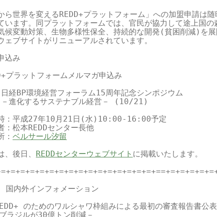
から世界を変えるREDD+プラットフォーム」への加盟申請は随時
ています。同プラットフォームでは、官民が協力して途上国の森
気候変動対策、生物多様性保全、持続的な開発(貧困削減)を展
ウェブサイトがリニューアルされています。

申込み

DD+プラットフォームメルマガ申込み

2 日経BP環境経営フォーラム15周年記念シンポジウム

  －進化するサステナブル経営－ (10/21)

：平成27年10月21日(水)10:00-16:00予定

者：松本REDDセンター長他

所：
ベルサール汐留
は、後日、
REDDセンターウェブサイト
に掲載いたします。

+=+=+=+=+=+=+=+=+=+=+=+=+=+=+=+=+==+=+=+=+=+=+
3. 国内外インフォメーション

REDD+ のためのワルシャワ枠組みによる最初の審査報告書公表

－ブラジルが30億トン削減－
