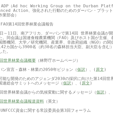
ADP（Ad hoc Working Group on the Durban Platf
hanced Action、強化された行動のためのダーバン・プラット
作業部会）

 FAO第14回世界林業会議報告

7日～11日、南アフリカ、ダーバンで第14回 世界林業会議が開
た。同会議は国連食糧農業機関（FAO）及びホスト国が主催、各
国際機関、大学／研究機関、産業界、非政府組織（NGO）の関係
142カ国から3900名（約30名の森林担当大臣、副大臣を含む）
した。

4回世界林業会議概要
（林野庁ホームページ）

バン宣言－森林・林業の2050年ビジョン（
仮訳
）、(
原文
)

可能な開発のためのアジェンダ2030の採択に向けた第14回世界
国連総会サミットへのメッセージ（
仮訳
）、(
原文
)

4回世界林業会議からの気候変動に関するメッセージ（
仮訳
）、
4回世界林業会議報道資料
（英文）

3 UNFCCC資金に関する常設委員会第3回フォーラム
