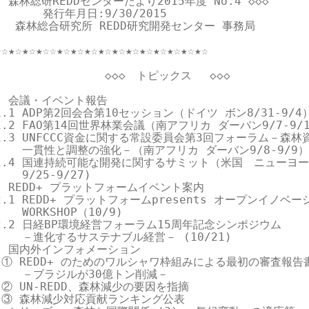
  森林総研REDDセンターだより2015年度 No.4 ◇◇◇

       発行年月日:9/30/2015

    森林総合研究所 REDD研究開発センター 事務局

★☆★☆★☆★☆☆★☆★☆★☆★☆★☆★☆★☆★☆★☆★☆★☆

                ◇◇◇　トピックス 　◇◇◇  

1. 会議・イベント報告

1.1 ADP第2回会合第10セッション（ドイツ ボン8/31-9/4
 1.2 FAO第14回世界林業会議（南アフリカ ダーバン9/7-9/1
 1.3 UNFCCC資金に関する常設委員会第3回フォーラム－森林資
     一貫性と調整の強化－（南アフリカ ダーバン9/8-9/9）
 1.4 国連持続可能な開発に関するサミット（米国　ニューヨー
   9/25-9/27)

2. REDD+ プラットフォームイベント案内

2.1 REDD+ プラットフォームpresents オープンイノベー
    WORKSHOP（10/9)

 2.2 日経BP環境経営フォーラム15周年記念シンポジウム　

    －進化するサステナブル経営－ (10/21)

3. 国内外インフォメーション

  ① REDD+ のためのワルシャワ枠組みによる最初の審査報告書
     －ブラジルが30億トン削減－

 ② UN-REDD、森林減少の要因を指摘

  ③ 森林減少対応貢献ランキング公表
