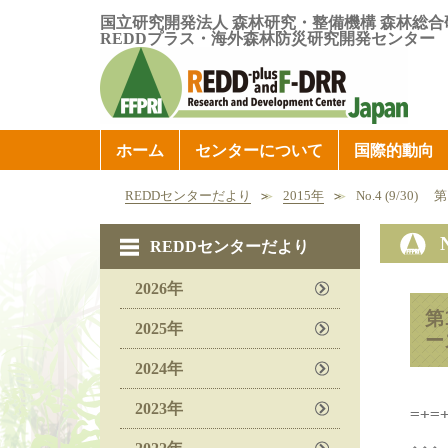
国立研究開発法人 森林研究・整備機構 森林総合
REDDプラス・海外森林防災研究開発センター
ホーム
センターについて
国際的動向
REDDセンターだより
2015年
No.4 (9/30) 
REDDセンターだより
2026年
第
2025年
ー
2024年
2023年
=+=