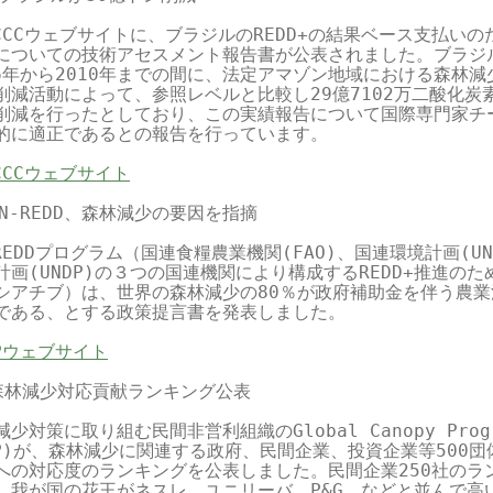
FCCCウェブサイトに、ブラジルのREDD+の結果ベース支払いの
についての技術アセスメント報告書が公表されました。ブラジル
06年から2010年までの間に、法定アマゾン地域における森林減
削減活動によって、参照レベルと比較し29億7102万二酸化炭素
削減を行ったとしており、この実績報告について国際専門家チー
的に適正であるとの報告を行っています。

FCCCウェブサイト
UN-REDD、森林減少の要因を指摘

-REDDプログラム（国連食糧農業機関(FAO)、国連環境計画(UNE
計画(UNDP)の３つの国連機関により構成するREDD+推進のた
シアチブ）は、世界の森林減少の80％が政府補助金を伴う農業
である、とする政策提言書を発表しました。

EPウェブサイト
森林減少対応貢献ランキング公表

少対策に取り組む民間非営利組織のGlobal Canopy Progra
CP)が、森林減少に関連する政府、民間企業、投資企業等500団
への対応度のランキングを公表しました。民間企業250社のラン
、我が国の花王がネスレ、ユニリーバ、P&G、などと並んで高い