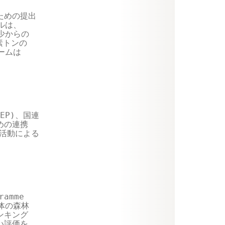
ための提出

は、

少からの

トンの

ムは

P)、国連

めの連携

活動による

mme 

体の森林

キング

評価を
