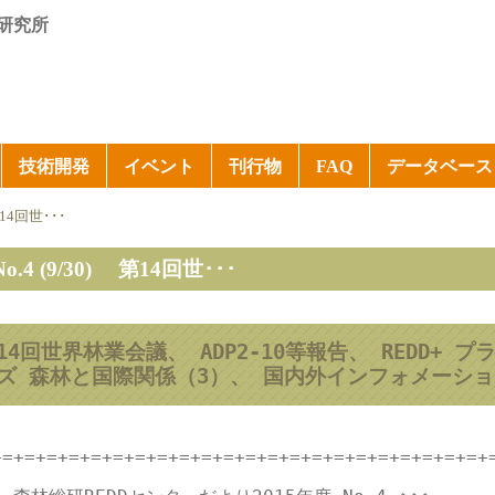
研究所
技術開発
イベント
刊行物
FAQ
データベース
第14回世･･･
No.4 (9/30) 第14回世･･･
14回世界林業会議、 ADP2-10等報告、 REDD+
ズ 森林と国際関係（3）、 国内外インフォメーシ
+=+=+=+=+=+=+=+=+=+=+=+=+=+=+=+=+=+=+=+=+=+=+=