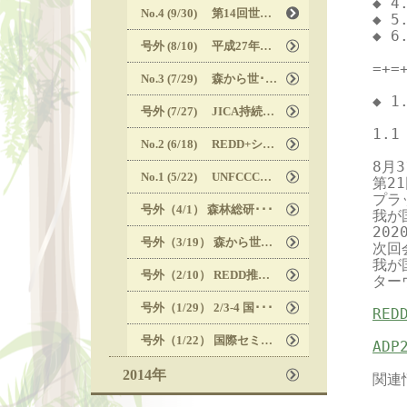
◆ 
No.4 (9/30) 第14回世･･･
◆ 5
◆ 
号外 (8/10) 平成27年･･･
=+=
No.3 (7/29) 森から世･･･
◆ 
号外 (7/27) JICA持続･･･
1.
No.2 (6/18) REDD+シ･･･
8月
No.1 (5/22) UNFCCC･･･
第2
プラ
号外（4/1） 森林総研･･･
我が
20
号外（3/19） 森から世･･･
次回
我が
号外（2/10） REDD推進･･･
ター
号外（1/29） 2/3-4 国･･･
RE
号外（1/22） 国際セミ･･･
ADP
2014年
関連