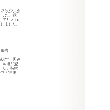
常設委員会

した。我

して行われ

しました。

報告

択する国連

国連加盟

た。持続

マガ再掲
