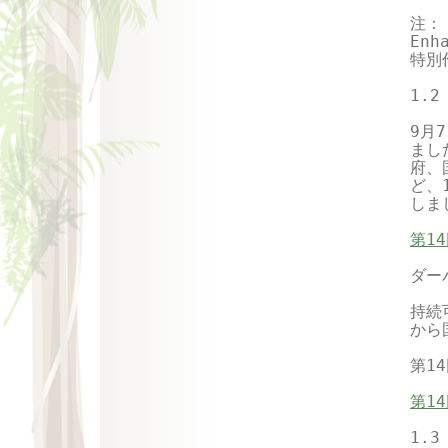
注： 
En
特別
1.2
9月
まし
府、
ど、
しま
第1
ダー
持続
から
第1
第1
1.