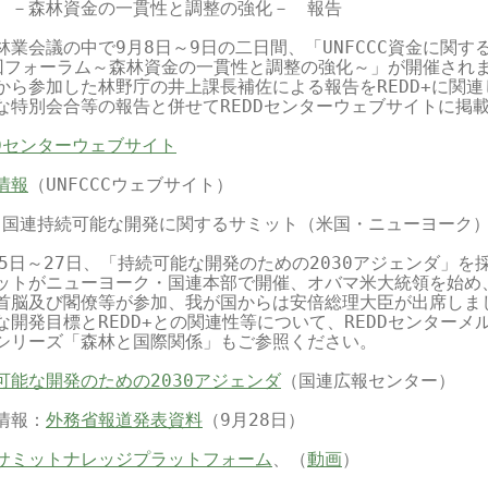
　－森林資金の一貫性と調整の強化－　報告

林業会議の中で9月8日～9日の二日間、「UNFCCC資金に関する
回フォーラム～森林資金の一貫性と調整の強化～」が開催されま
から参加した林野庁の井上課長補佐による報告をREDD+に関連
な特別会合等の報告と併せてREDDセンターウェブサイトに掲載
DDセンターウェブサイト
情報
（UNFCCCウェブサイト）

4 国連持続可能な開発に関するサミット（米国・ニューヨーク）
25日～27日、「持続可能な開発のための2030アジェンダ」を採
ットがニューヨーク・国連本部で開催、オバマ米大統領を始め、
首脳及び閣僚等が参加、我が国からは安倍総理大臣が出席しまし
な開発目標とREDD+との関連性等について、REDDセンターメル
シリーズ「森林と国際関係」もご参照ください。

可能な開発のための2030アジェンダ
（国連広報センター）

情報：
外務省報道発表資料
（9月28日）

サミットナレッジプラットフォーム
、（
動画
）
