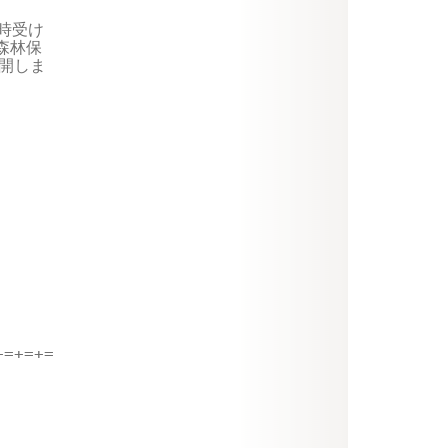
受け

林保

開しま

=+=+=
