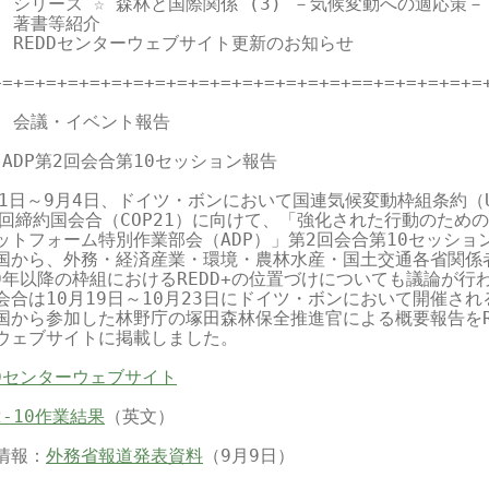
4. シリーズ ☆ 森林と国際関係 (3) －気候変動への適応策－

. 著書等紹介

6. REDDセンターウェブサイト更新のお知らせ

+=+=+=+=+=+=+=+=+=+=+=+=+=+=+=+=+==+=+=+=+=+=+
1. 会議・イベント報告

1 ADP第2回会合第10セッション報告

31日～9月4日、ドイツ・ボンにおいて国連気候変動枠組条約（UN
1回締約国会合（COP21）に向けて、「強化された行動のための
ットフォーム特別作業部会（ADP）」第2回会合第10セッション
国から、外務・経済産業・環境・農林水産・国土交通各省関係者
20年以降の枠組におけるREDD+の位置づけについても議論が行わ
会合は10月19日～10月23日にドイツ・ボンにおいて開催され
国から参加した林野庁の塚田森林保全推進官による概要報告をRE
ウェブサイトに掲載しました。

DDセンターウェブサイト
2-10作業結果
（英文）

情報：
外務省報道発表資料
（9月9日）
