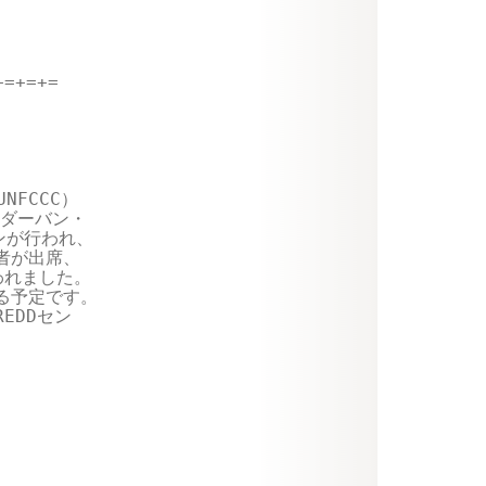
=+=+=

FCCC）

ダーバン・

が行われ、

が出席、

れました。

る予定です。

DDセン
