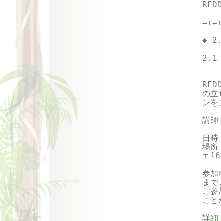
RE
=+=
◆ 2
2.1
   
RE
の立
ンを
講師
　　
日時：
場所：
〒16
参加申
まで
ご参
こと
詳細