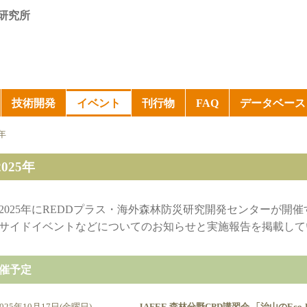
研究所
技術開発
イベント
刊行物
FAQ
データベース
5年
2025年
2025年にREDDプラス・海外森林防災研究開発センターが開
サイドイベントなどについてのお知らせと実施報告を掲載して
催予定
2025年10月17日(金曜日)
JAFEE 森林分野CPD講習会 「治山のE