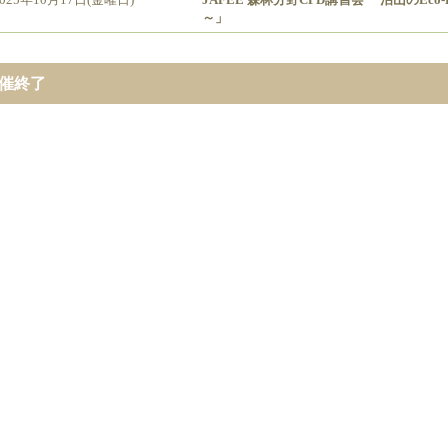
～」
催終了