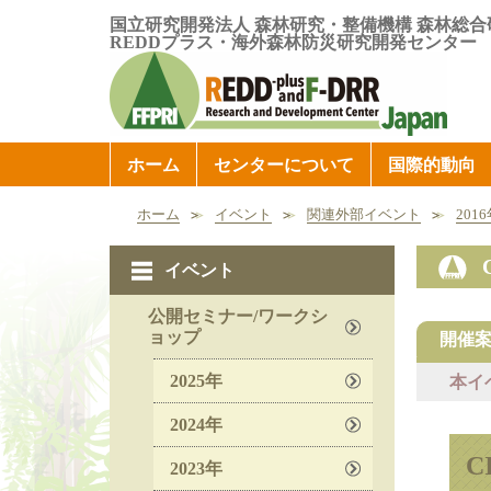
国立研究開発法人 森林研究・整備機構 森林総合
REDDプラス・海外森林防災研究開発センター
ホーム
センターについて
国際的動向
ホーム
イベント
関連外部イベント
201
イベント
公開セミナー/ワークシ
ョップ
開催
2025年
本イ
2024年
CI
2023年